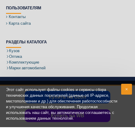
ПОЛЬЗОВАТЕЛЯМ
Контакты
Карта сайта
РАЗДЕЛЫ КАТАЛОГА
Кузов
Оптика
Комплектующие
Марки автомобилей
Этот сайт использует файлы cookies и сервисы сбора
технических данных посетителей (данные об IP-адресе,
Купить на Ozon
местоположении и др.) для обеспечения работоспособности
Адрес:
и улучшения качества обслуживания. Продолжая
использовать наш сайт, вы автоматически соглашаетесь с
Купить на WB
использованием данных технологий.
Copyright ©
2020 - 2025
КУЗОВИК.РУ