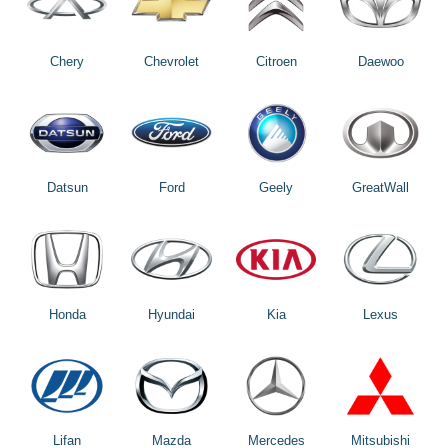
Chery
Chevrolet
Citroen
Daewoo
Datsun
Ford
Geely
GreatWall
Honda
Hyundai
Kia
Lexus
Lifan
Mazda
Mercedes
Mitsubishi