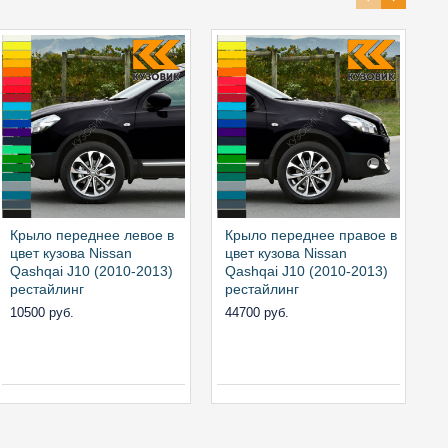
Крыло переднее левое в
Крыло переднее правое в
Ф
цвет кузова Nissan
цвет кузова Nissan
п
Qashqai J10 (2010-2013)
Qashqai J10 (2010-2013)
Q
рестайлинг
рестайлинг
р
л
10500 руб.
44700 руб.
к
0