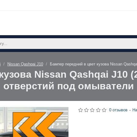
i
Nissan Qashqai J10
Бампер передний в цвет кузова Nissan Qashqa
узова Nissan Qashqai J10 (
отверстий под омыватели
0 отзывов
-
На