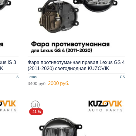
us IS 3
Фара противотуманная правая Lexus GS 4
IK
(2011-2020) cветодиодная KUZOVIK
IS
Lexus
GS
2000 руб.
3400 руб.
-41 %