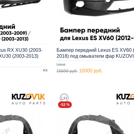
us RX XU30 (2003-
Бампер передний Lexus ES XV60 
r XU30 (2003-2013)
2018) под омыватели фар KUZOV
Lexus
10000 руб.
RX
15600 руб.
-52 %