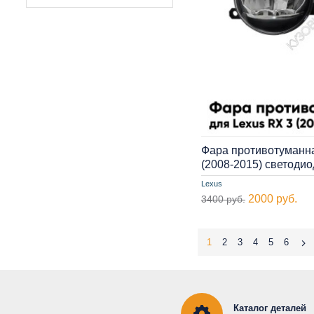
Фара противотуманна
(2008-2015) cветоди
Lexus
2000 руб.
3400 руб.
1
2
3
4
5
6
Каталог деталей