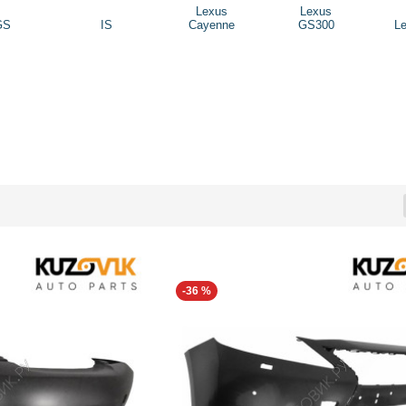
Lexus
Lexus
GS
IS
Cayenne
GS300
L
-36 %