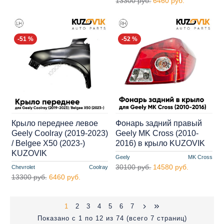
13300 руб.
6460 руб.
-51 %
-52 %
Крыло переднее левое
Фонарь задний правый
Geely Coolray (2019-2023)
Geely MK Cross (2010-
/ Belgee X50 (2023-)
2016) в крыло KUZOVIK
KUZOVIK
Geely
MK Cross
30100 руб.
14580 руб.
Chevrolet
Coolray
13300 руб.
6460 руб.
1
2
3
4
5
6
7
Показано с 1 по 12 из 74 (всего 7 страниц)