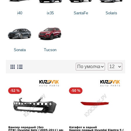
i40
ix35
SantaFe
Solaris
Sonata
Tucson
-52 %
-50 %