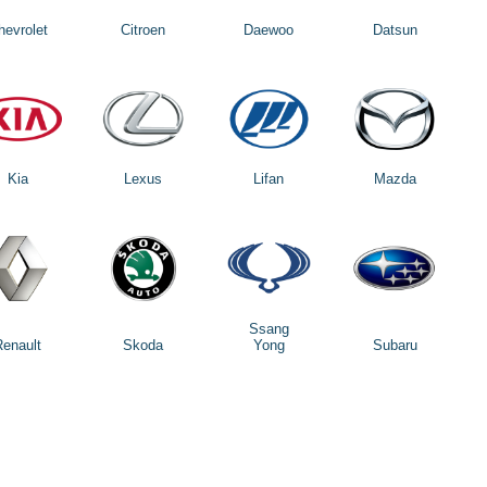
hevrolet
Citroen
Daewoo
Datsun
Kia
Lexus
Lifan
Mazda
Ssang
Renault
Skoda
Yong
Subaru