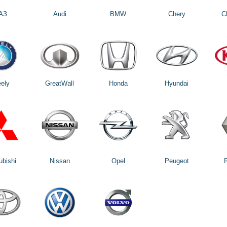
АЗ
Audi
BMW
Chery
C
ely
GreatWall
Honda
Hyundai
ubishi
Nissan
Opel
Peugeot