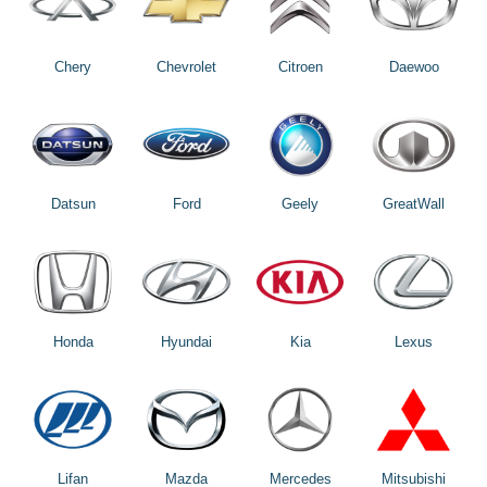
Chery
Chevrolet
Citroen
Daewoo
Datsun
Ford
Geely
GreatWall
Honda
Hyundai
Kia
Lexus
Lifan
Mazda
Mercedes
Mitsubishi