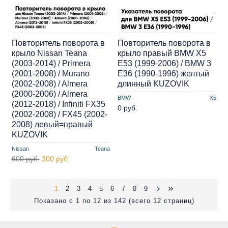
Повторитель поворота в
Повторитель поворота в
крыло Nissan Teana
крыло правый BMW X5
(2003-2014) / Primera
E53 (1999-2006) / BMW 3
(2001-2008) / Murano
E36 (1990-1996) желтый
(2002-2008) / Almera
длинный KUZOVIK
(2000-2006) / Almera
BMW
X5
(2012-2018) / Infiniti FX35
0 руб.
(2002-2008) / FX45 (2002-
2008) левый=правый
KUZOVIK
Nissan
Teana
600 руб.
300 руб.
1
2
3
4
5
6
7
8
9
Показано с 1 по 12 из 142 (всего 12 страниц)