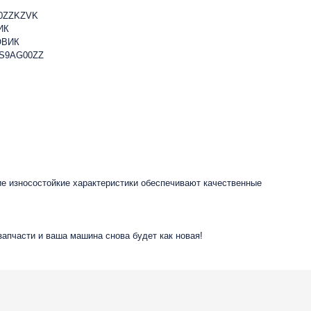
0ZZKZVK
ИК
ОВИК
1S9AG00ZZ
ие износостойкие характеристики обеспечивают качественные
запчасти и ваша машина снова будет как новая!